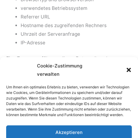
verwendetes Betriebssystem
Referrer URL
Hostname des zugreifenden Rechners
Uhrzeit der Serveranfrage
IP-Adresse
Eine Zusammenführung dieser Daten mit anderen
Cookie-Zustimmung
Datenquellen wird nicht vorgenommen.
verwalten
Grundlage für die Datenverarbeitung ist Art. 6 Abs. 1 lit.
Um Ihnen ein optimales Erlebnis zu bieten, verwenden wir Technologien
f DSGVO, der die Verarbeitung von Daten zur Erfüllung
wie Cookies, um Geräteinformationen zu speichern und/oder darauf
zuzugreifen. Wenn Sie diesen Technologien zustimmen, können wir
eines Vertrags oder vorvertraglicher Maßnahmen
Daten wie das Surfverhalten oder eindeutige IDs auf dieser Website
gestattet.
verarbeiten. Wenn Sie ihre Zustimmung nicht erteilen oder zurückziehen,
können bestimmte Merkmale und Funktionen beeinträchtigt werden.
Akzeptieren